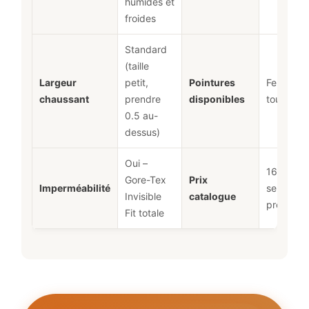
humides et
froides
Standard
(taille
Largeur
petit,
Pointures
Femme
chaussant
prendre
disponibles
toutes tai
0.5 au-
dessus)
Oui –
160-200
Gore-Tex
Prix
Imperméabilité
selon
Invisible
catalogue
promotio
Fit totale