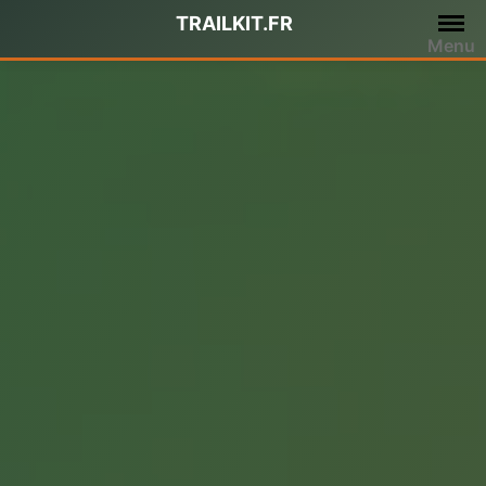
Passer
TRAILKIT.FR
au
Menu
contenu