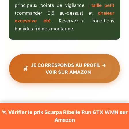
principaux points de vigilance :
taille petit
(commander 0.5 au-dessus) et
chaleur
excessive été
. Réservez-la conditions
humides froides montagne.
JE CORRESPONDS AU PROFIL →
VOIR SUR AMAZON
🏃 Vérifier le prix Scarpa Ribelle Run GTX WMN sur
Amazon