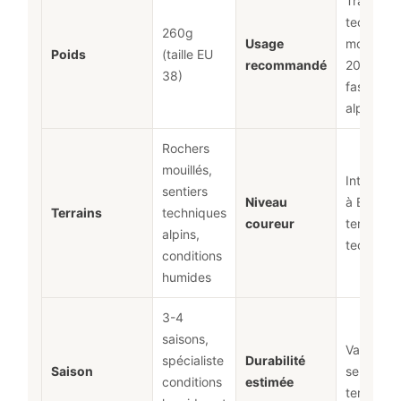
Trail
techniqu
260g
Usage
montagn
Poids
(taille EU
recommandé
20-50km
38)
fast hikin
alpin
Rochers
mouillés,
Intermédi
sentiers
Niveau
à Expert
Terrains
techniques
coureur
terrain
alpins,
techniqu
conditions
humides
3-4
saisons,
Variable
spécialiste
Durabilité
Saison
selon us
conditions
estimée
terrain